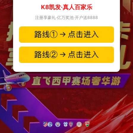
K8凯发·真人百家乐
注册享豪礼·亿万奖池·开户送8888